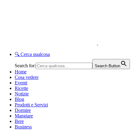
🔍
Cerca qualcosa
Search for:
Search Button
Home
Cosa vedere
Eventi
Ricette
Notizie
Blog
Prodotti e Servizi
Dormire
Mangiare
Bere
Business