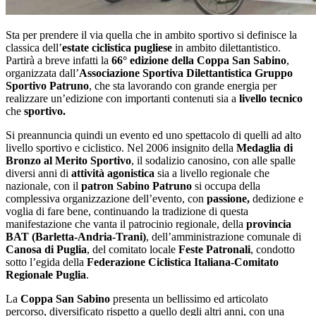
Sta per prendere il via quella che in ambito sportivo si definisce la
classica dell’
estate ciclistica pugliese
in ambito dilettantistico.
Partirà a breve infatti la
66° edizione della Coppa San Sabino
,
organizzata dall’
Associazione Sportiva Dilettantistica Gruppo
Sportivo Patruno
, che sta lavorando con grande energia per
realizzare un’edizione con importanti contenuti sia a
livello tecnico
che
sportivo.
Si preannuncia quindi un evento ed uno spettacolo di quelli ad alto
livello sportivo e ciclistico. Nel 2006 insignito della
Medaglia di
Bronzo al Merito Sportivo
, il sodalizio canosino, con alle spalle
diversi anni di
attività agonistica
sia a livello regionale che
nazionale, con il
patron Sabino Patruno
si occupa della
complessiva organizzazione dell’evento, con
passione,
dedizione e
voglia di fare bene, continuando la tradizione di questa
manifestazione che vanta il patrocinio regionale, della
provincia
BAT (Barletta-Andria-Trani)
, dell’amministrazione comunale di
Canosa di Puglia
, del comitato locale
Feste Patronali
, condotto
sotto l’egida della
Federazione Ciclistica Italiana-Comitato
Regionale Puglia
.
La
Coppa San Sabino
presenta un bellissimo ed articolato
percorso, diversificato rispetto a quello degli altri anni, con una