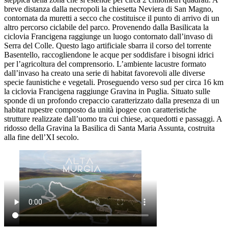
breve distanza dalla necropoli la chiesetta Neviera di San Magno,
contornata da muretti a secco che costituisce il punto di arrivo di un
altro percorso ciclabile del parco. Provenendo dalla Basilicata la
ciclovia Francigena raggiunge un luogo contornato dall’invaso di
Serra del Colle. Questo lago artificiale sbarra il corso del torrente
Basentello, raccogliendone le acque per soddisfare i bisogni idrici
per l’agricoltura del comprensorio. L’ambiente lacustre formato
dall’invaso ha creato una serie di habitat favorevoli alle diverse
specie faunistiche e vegetali. Proseguendo verso sud per circa 16 km
la ciclovia Francigena raggiunge Gravina in Puglia. Situato sulle
sponde di un profondo crepaccio caratterizzato dalla presenza di un
habitat rupestre composto da unità ipogee con caratteristiche
strutture realizzate dall’uomo tra cui chiese, acquedotti e passaggi. A
ridosso della Gravina la Basilica di Santa Maria Assunta, costruita
alla fine dell’XI secolo.