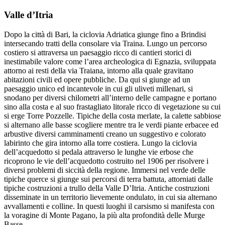
Valle d’Itria
Dopo la città di Bari, la ciclovia Adriatica giunge fino a Brindisi
intersecando tratti della consolare via Traina. Lungo un percorso
costiero si attraversa un paesaggio ricco di cantieri storici di
inestimabile valore come l’area archeologica di Egnazia, sviluppata
attorno ai resti della via Traiana, intorno alla quale gravitano
abitazioni civili ed opere pubbliche. Da qui si giunge ad un
paesaggio unico ed incantevole in cui gli uliveti millenari, si
snodano per diversi chilometri all’interno delle campagne e portano
sino alla costa e al suo frastagliato litorale ricco di vegetazione su cui
si erge Torre Pozzelle. Tipiche della costa merlate, la calette sabbiose
si alternano alle basse scogliere mentre tra le verdi piante erbacee ed
arbustive diversi camminamenti creano un suggestivo e colorato
labirinto che gira intorno alla torre costiera. Lungo la ciclovia
dell’acquedotto si pedala attraverso le lunghe vie erbose che
ricoprono le vie dell’acquedotto costruito nel 1906 per risolvere i
diversi problemi di siccità della regione. Immersi nel verde delle
tipiche querce si giunge sui percorsi di terra battuta, attorniati dalle
tipiche costruzioni a trullo della Valle D’Itria. Antiche costruzioni
disseminate in un territorio lievemente ondulato, in cui sia alternano
avvallamenti e colline. In questi luoghi il carsismo si manifesta con
la voragine di Monte Pagano, la più alta profondità delle Murge
Basse.