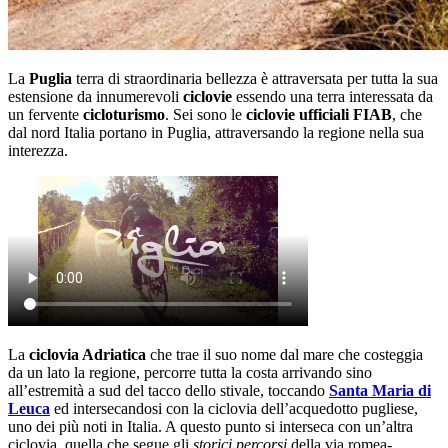
La
Puglia
terra di straordinaria bellezza è attraversata per tutta la sua
estensione da innumerevoli
ciclovie
essendo una terra interessata da
un fervente
cicloturismo
. Sei sono le
ciclovie ufficiali FIAB
, che
dal nord Italia portano in Puglia, attraversando la regione nella sua
interezza.
La
ciclovia Adriatica
che trae il suo nome dal mare che costeggia
da un lato la regione, percorre tutta la costa arrivando sino
all’estremità a sud del tacco dello stivale, toccando
Santa Maria di
Leuca
ed intersecandosi con la ciclovia dell’acquedotto pugliese,
uno dei più noti in Italia. A questo punto si interseca con un’altra
ciclovia, quella che segue gli
storici percorsi
della via romea-