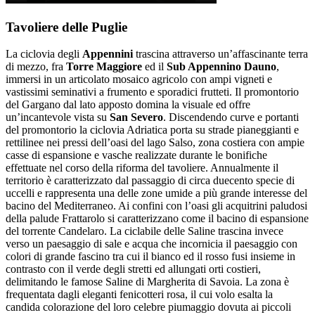
Tavoliere delle Puglie
La ciclovia degli
Appennini
trascina attraverso un’affascinante terra
di mezzo, fra
Torre Maggiore
ed il
Sub Appennino Dauno
,
immersi in un articolato mosaico agricolo con ampi vigneti e
vastissimi seminativi a frumento e sporadici frutteti. Il promontorio
del Gargano dal lato apposto domina la visuale ed offre
un’incantevole vista su
San Severo
. Discendendo curve e portanti
del promontorio la ciclovia Adriatica porta su strade pianeggianti e
rettilinee nei pressi dell’oasi del lago Salso, zona costiera con ampie
casse di espansione e vasche realizzate durante le bonifiche
effettuate nel corso della riforma del tavoliere. Annualmente il
territorio è caratterizzato dal passaggio di circa duecento specie di
uccelli e rappresenta una delle zone umide a più grande interesse del
bacino del Mediterraneo. Ai confini con l’oasi gli acquitrini paludosi
della palude Frattarolo si caratterizzano come il bacino di espansione
del torrente Candelaro. La ciclabile delle Saline trascina invece
verso un paesaggio di sale e acqua che incornicia il paesaggio con
colori di grande fascino tra cui il bianco ed il rosso fusi insieme in
contrasto con il verde degli stretti ed allungati orti costieri,
delimitando le famose Saline di Margherita di Savoia. La zona è
frequentata dagli eleganti fenicotteri rosa, il cui volo esalta la
candida colorazione del loro celebre piumaggio dovuta ai piccoli