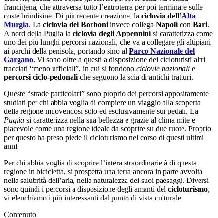
francigena, che attraversa tutto l’entroterra per poi terminare sulle
coste brindisine. Di più recente creazione, la
ciclovia dell’
Alta
Murgia
. La
ciclovia dei Borboni
invece collega
Napoli
con
Bari
.
A nord della Puglia la
ciclovia degli Appennini
si caratterizza come
uno dei più lunghi percorsi nazionali, che va a collegare gli altipiani
ai parchi della penisola, portando sino al
Parco Nazionale del
Gargano
. Vi sono oltre a questi a disposizione dei cicloturisti altri
tracciati “meno ufficiali”, in cui si fondono
ciclovie nazionali
e
percorsi ciclo-pedonali
che seguono la scia di antichi tratturi.
Queste “strade particolari” sono proprio dei percorsi appositamente
studiati per chi abbia voglia di compiere un viaggio alla scoperta
della regione muovendosi solo ed esclusivamente sui pedali. La
Puglia
si caratterizza nella sua bellezza e grazie al clima mite e
piacevole come una regione ideale da scoprire su due ruote. Proprio
per questo ha preso piede il cicloturismo nel corso di questi ultimi
anni.
Per chi abbia voglia di scoprire l’intera straordinarietà di questa
regione in bicicletta, si prospetta una terra ancora in parte avvolta
nella salubrità dell’aria, nella naturalezza dei suoi paesaggi. Diversi
sono quindi i percorsi a disposizione degli amanti del
cicloturismo
,
vi elenchiamo i più interessanti dal punto di vista culturale.
Contenuto