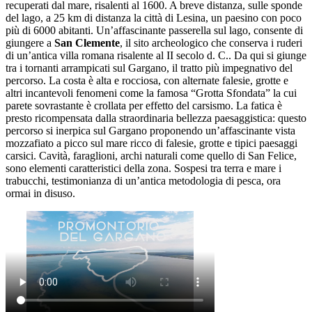
recuperati dal mare, risalenti al 1600. A breve distanza, sulle sponde
del lago, a 25 km di distanza la città di Lesina, un paesino con poco
più di 6000 abitanti. Un’affascinante passerella sul lago, consente di
giungere a
San Clemente
, il sito archeologico che conserva i ruderi
di un’antica villa romana risalente al II secolo d. C.. Da qui si giunge
tra i tornanti arrampicati sul Gargano, il tratto più impegnativo del
percorso. La costa è alta e rocciosa, con alternate falesie, grotte e
altri incantevoli fenomeni come la famosa “Grotta Sfondata” la cui
parete sovrastante è crollata per effetto del carsismo. La fatica è
presto ricompensata dalla straordinaria bellezza paesaggistica: questo
percorso si inerpica sul Gargano proponendo un’affascinante vista
mozzafiato a picco sul mare ricco di falesie, grotte e tipici paesaggi
carsici. Cavità, faraglioni, archi naturali come quello di San Felice,
sono elementi caratteristici della zona. Sospesi tra terra e mare i
trabucchi, testimonianza di un’antica metodologia di pesca, ora
ormai in disuso.