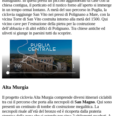
Balsignano. In questi pressi un piccolo agglomerato di case con la
chiesa contigua, il porticato ed il rustico forno all’aperto si immerge
in un tempo ormai lontano. A metà del suo percorso in Puglia, la
ciclovia raggiunge San Vito nei pressi di Polignano a Mare, con la
vicina Torre di San Vito costruita intorno alla metà del 1500. Qui
vicino cave per l’estrazione della pietra per la costruzione
dell’abbazia e di altri edifici di Polignano. Tra chiese antiche ed
uliveti si giunge in paesini tutti da scoprire.
Alta Murgia
Il progetto ciclovia Alta Murgia comprende diversi itinerari ciclabili
tra cui il percorso che porta alla necropoli di
San Magno
. Qui sono
presenti un centinaio di tombe di costruzione megalitica. La
necropoli risale all’età del bronzo ed è ricoperta dalla prateria
steppica della zona che si estende per circa 2 chilometri quadrati. A