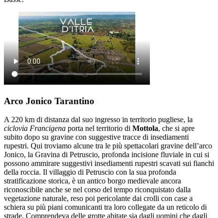
Arco Jonico Tarantino
A 220 km di distanza dal suo ingresso in territorio pugliese, la
ciclovia Francigena
porta nel territorio di
Mottola
, che si apre
subito dopo su gravine con suggestive tracce di insediamenti
rupestri. Qui troviamo alcune tra le più spettacolari gravine dell’arco
Jonico, la Gravina di Petruscio, profonda incisione fluviale in cui si
possono ammirare suggestivi insediamenti rupestri scavati sui fianchi
della roccia. Il villaggio di Petruscio con la sua profonda
stratificazione storica, è un antico borgo medievale ancora
riconoscibile anche se nel corso del tempo riconquistato dalla
vegetazione naturale, reso poi pericolante dai crolli con case a
schiera su più piani comunicanti tra loro collegate da un reticolo di
strade. Comprendeva delle grotte abitate sia dagli uomini che dagli