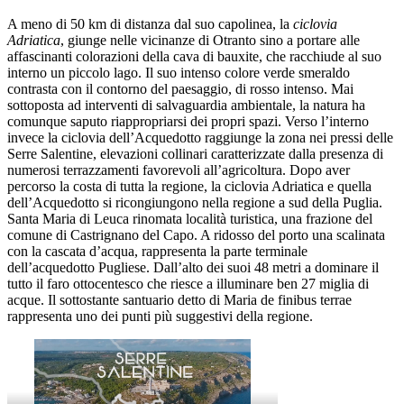
A meno di 50 km di distanza dal suo capolinea, la
ciclovia
Adriatica
, giunge nelle vicinanze di Otranto sino a portare alle
affascinanti colorazioni della cava di bauxite, che racchiude al suo
interno un piccolo lago. Il suo intenso colore verde smeraldo
contrasta con il contorno del paesaggio, di rosso intenso. Mai
sottoposta ad interventi di salvaguardia ambientale, la natura ha
comunque saputo riappropriarsi dei propri spazi. Verso l’interno
invece la ciclovia dell’Acquedotto raggiunge la zona nei pressi delle
Serre Salentine, elevazioni collinari caratterizzate dalla presenza di
numerosi terrazzamenti favorevoli all’agricoltura. Dopo aver
percorso la costa di tutta la regione, la ciclovia Adriatica e quella
dell’Acquedotto si ricongiungono nella regione a sud della Puglia.
Santa Maria di Leuca rinomata località turistica, una frazione del
comune di Castrignano del Capo. A ridosso del porto una scalinata
con la cascata d’acqua, rappresenta la parte terminale
dell’acquedotto Pugliese. Dall’alto dei suoi 48 metri a dominare il
tutto il faro ottocentesco che riesce a illuminare ben 27 miglia di
acque. Il sottostante santuario detto di Maria de finibus terrae
rappresenta uno dei punti più suggestivi della regione.