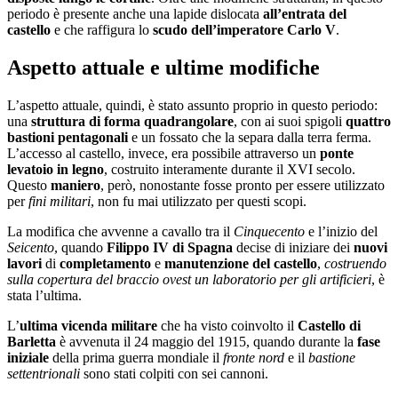
periodo è presente anche una lapide dislocata
all’entrata del
castello
e che raffigura lo
scudo dell’imperatore Carlo V
.
Aspetto attuale e ultime modifiche
L’aspetto attuale, quindi, è stato assunto proprio in questo periodo:
una
struttura di forma quadrangolare
, con ai suoi spigoli
quattro
bastioni pentagonali
e un fossato che la separa dalla terra ferma.
L’accesso al castello, invece, era possibile attraverso un
ponte
levatoio in legno
, costruito interamente durante il XVI secolo.
Questo
maniero
, però, nonostante fosse pronto per essere utilizzato
per
fini militari
, non fu mai utilizzato per questi scopi.
La modifica che avvenne a cavallo tra il
Cinquecento
e l’inizio del
Seicento
, quando
Filippo IV di Spagna
decise di iniziare dei
nuovi
lavori
di
completamento
e
manutenzione
del castello
,
costruendo
sulla copertura del braccio ovest un laboratorio per gli artificieri
, è
stata l’ultima.
L’
ultima vicenda militare
che ha visto coinvolto il
Castello di
Barletta
è avvenuta il 24 maggio del 1915, quando durante la
fase
iniziale
della prima guerra mondiale il
fronte nord
e il
bastione
settentrionali
sono stati colpiti con sei cannoni.