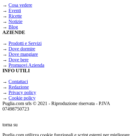
→
Cosa vedere
→
Eventi
→
Ricette
→
Notizie
→
Blog
AZIENDE
→
Prodotti e Servizi
→
Dove dormire
→
Dove mangiare
→
Dove bere
→
Promuovi Azienda
INFO UTILI
→
Contattaci
→
Redazione
→
Privacy policy
→
Cookie policy
Puglia.com srls © 2021 - Riproduzione riservata - P.IVA
07498750723
torna su
Puglia.com utilizza cookie funzionali e script esterni per migliorare