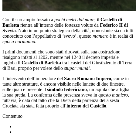
Con il suo ampio fossato a
pochi metri dal mare
, il
Castello di
Barletta
rientra all’interno delle fortezze volute da
Federico II di
Svevia
. Nato in un punto strategico della città, nonostante sia da tutti
conosciuto con l’appellativo di ‘svevo’, questo
maniero
è in realtà di
epoca normanna
.
I primi documenti che sono stati ritrovati sulla sua costruzione
risalgono infatti al 1202, mentre nel 1240 il decreto imperiale
ingloba il
Castello di Barletta
tra i castelli del Giustizierato di Terra
di Bari, proprio per volere dello
stupor mundi
.
L’intervento dell’imperatore del
Sacro Romano Impero
, come in
tante altre strutture, è ancora visibile nelle lunette di due finestre,
sulle quali è presente il
simbolo federiciano
, un’aquila che artiglia
la sua preda. La conferma della presenza sveva in questo
maniero
,
tuttavia, è data dal fatto che la Dieta della partenza della sesta
Crociata sia stata fatta proprio all’
interno del Castello
.
Contenuto