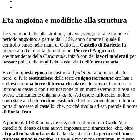
Età angioina e modifiche alla struttura
Le vere modifiche alla struttura, tuttavia, vengono fatte durante il
periodo angioino: a partire dal 1269, anno durante il quale il
controllo passò nelle mani di Carlo I, il
Castello di Barletta
fu
interessato da importanti modifiche.
Pierre d’Angicourt
,
sovrintendente della
Curia reale
, iniziò con dei
lavori moderati
per
passare poi a delle modifiche sostanziali dell’opera muraria.
E così in questa
epoca
fu costruito il
palatium
angioino sul lato
nord, ci fu la
sostituzione
della torre
antiqua normanna
crollata a
sud-est con una
torre di forma circolare
e lo scavo di un fossato
introno al castello con l’edificazione di un muro esterno di difesa ad
ovest, tecnicamente chiamato
taluto
. Ad essere rafforzate, inoltre,
sono state anche le
cortine esistenti
e l’edificazione di una ulteriore
porta di accesso al castello, che, poiché rivolta ad est, prende il nome
di
Porta Trani
.
A partire dal 1458 in poi, invece, sotto il dominio di
Carlo V
, il
castello fu dotato di una nuova impostazione simmetrica, che, oltre
ai
quattro bastioni
angolari a lancia, si dotò di
aperture di fuoco
disposte lungo le cortine
. Oltre alle modifiche strutturali, in questo