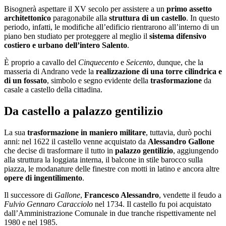
Bisognerà aspettare il XV secolo per assistere a un
primo assetto
architettonico
paragonabile alla
struttura di un castello
. In questo
periodo, infatti, le modifiche all’edificio rientrarono all’interno di un
piano ben studiato per proteggere al meglio il
sistema difensivo
costiero e urbano dell’intero Salento
.
È proprio a cavallo del
Cinquecento
e
Seicento
, dunque, che la
masseria di Andrano vede la
realizzazione di una torre cilindrica e
di un fossato
, simbolo e segno evidente della
trasformazione
da
casale a castello della cittadina.
Da castello a palazzo gentilizio
La sua
trasformazione in maniero militare
, tuttavia, durò pochi
anni: nel 1622 il castello venne acquistato da
Alessandro Gallone
che decise di trasformare il tutto in
palazzo gentilizio
, aggiungendo
alla struttura la loggiata interna, il balcone in stile barocco sulla
piazza, le modanature delle finestre con motti in latino e ancora altre
opere di ingentilimento
.
Il successore di
Gallone
,
Francesco Alessandro
, vendette il feudo a
Fulvio Gennaro Caracciolo
nel 1734. Il castello fu poi acquistato
dall’Amministrazione Comunale in due tranche rispettivamente nel
1980 e nel 1985.