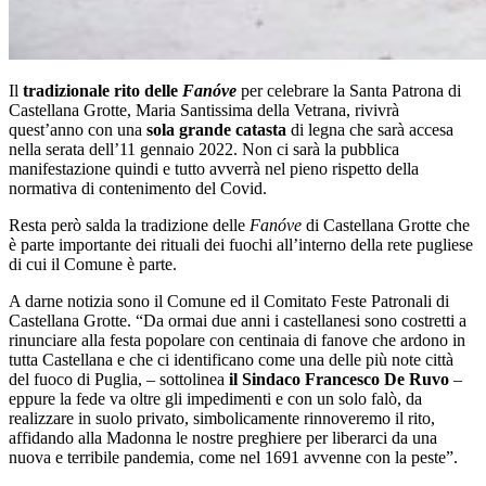
Il
tradizionale rito delle
Fanóve
per celebrare la Santa Patrona di
Castellana Grotte, Maria Santissima della Vetrana, rivivrà
quest’anno con una
sola grande catasta
di legna che sarà accesa
nella serata dell’11 gennaio 2022. Non ci sarà la pubblica
manifestazione quindi e tutto avverrà nel pieno rispetto della
normativa di contenimento del Covid.
Resta però salda la tradizione delle
Fanóve
di Castellana Grotte che
è parte importante dei rituali dei fuochi all’interno della rete pugliese
di cui il Comune è parte.
A darne notizia sono il Comune ed il Comitato Feste Patronali di
Castellana Grotte. “Da ormai due anni i castellanesi sono costretti a
rinunciare alla festa popolare con centinaia di fanove che ardono in
tutta Castellana e che ci identificano come una delle più note città
del fuoco di Puglia, – sottolinea
il Sindaco Francesco De Ruvo
–
eppure la fede va oltre gli impedimenti e con un solo falò, da
realizzare in suolo privato, simbolicamente rinnoveremo il rito,
affidando alla Madonna le nostre preghiere per liberarci da una
nuova e terribile pandemia, come nel 1691 avvenne con la peste”.