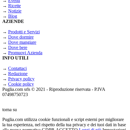
→
Eventi
→
Ricette
→
Notizie
→
Blog
AZIENDE
→
Prodotti e Servizi
→
Dove dormire
→
Dove mangiare
→
Dove bere
→
Promuovi Azienda
INFO UTILI
→
Contattaci
→
Redazione
→
Privacy policy
→
Cookie policy
Puglia.com srls © 2021 - Riproduzione riservata - P.IVA
07498750723
torna su
Puglia.com utilizza cookie funzionali e script esterni per migliorare
la tua esperienza, nel rispetto della tua privacy e dei tuoi dati in base
alla nuova normativa GDPR
ACCETTO
Leggi di più
Impostazioni