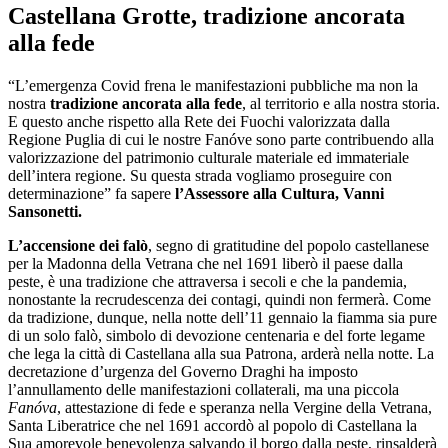
Castellana Grotte, tradizione ancorata
alla fede
“L’emergenza Covid frena le manifestazioni pubbliche ma non la
nostra
tradizione ancorata alla fede
, al territorio e alla nostra storia.
E questo anche rispetto alla Rete dei Fuochi valorizzata dalla
Regione Puglia di cui le nostre Fanóve sono parte contribuendo alla
valorizzazione del patrimonio culturale materiale ed immateriale
dell’intera regione. Su questa strada vogliamo proseguire con
determinazione” fa sapere
l’Assessore alla Cultura, Vanni
Sansonetti.
L’accensione dei falò
, segno di gratitudine del popolo castellanese
per la Madonna della Vetrana che nel 1691 liberò il paese dalla
peste, è una tradizione che attraversa i secoli e che la pandemia,
nonostante la recrudescenza dei contagi, quindi non fermerà. Come
da tradizione, dunque, nella notte dell’11 gennaio la fiamma sia pure
di un solo falò, simbolo di devozione centenaria e del forte legame
che lega la città di Castellana alla sua Patrona, arderà nella notte. La
decretazione d’urgenza del Governo Draghi ha imposto
l’annullamento delle manifestazioni collaterali, ma una piccola
Fanóva
, attestazione di fede e speranza nella Vergine della Vetrana,
Santa Liberatrice che nel 1691 accordò al popolo di Castellana la
Sua amorevole benevolenza salvando il borgo dalla peste, rinsalderà