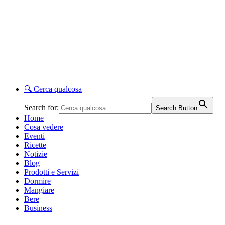
🔍
Cerca qualcosa
Search for:
Search Button
Home
Cosa vedere
Eventi
Ricette
Notizie
Blog
Prodotti e Servizi
Dormire
Mangiare
Bere
Business