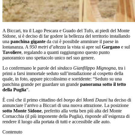
A Biccari, tra il Lago Pescara e Guado del Tufo, ai piedi del Monte
Sidone, si è deciso di far godere la bellezza del territorio installando
una
panchina gigante
da cui è possibile ammirare il paese in
lontananza. A
950 metri d’altezza
la vista si apre sul
Gargano
e sul
Tavoliere
, regalando a quanti raggiungono questo punto
panoramico uno spettacolo unico nel suo genere.
Lo confermano le parole del
sindaco Gianfilippo Mignogna
, tra i
primi a farsi immortale seduto sull’installazione al cospetto della
quale, in foto, appare piccolissimo e sorridente: “Seduto su una
panchina grande per guardare un grande
panorama sotto il tetto
della Puglia
“.
È così che il primo cittadino del
borgo dei Monti Dauni
ha deciso di
annunciare l’arrivo a Biccari di una nuova attrazione. La posizione
sotto Monte Sidone
, preferito alla vetta ben più alta del Monte
Cornacchia (il più imponente della Puglia), risponde all’esigenza di
rendere il luogo alla portata di tutti e accessibile alle auto.
Contenuto