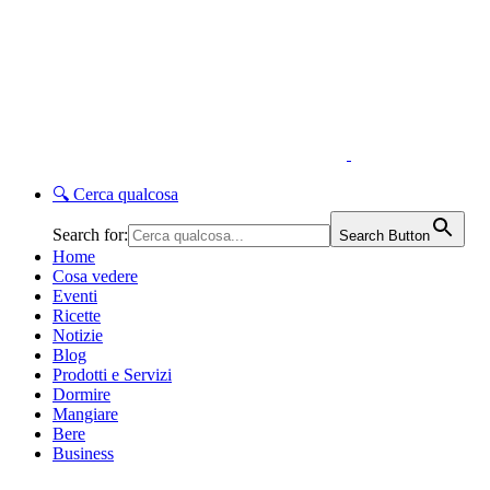
🔍
Cerca qualcosa
Search for:
Search Button
Home
Cosa vedere
Eventi
Ricette
Notizie
Blog
Prodotti e Servizi
Dormire
Mangiare
Bere
Business