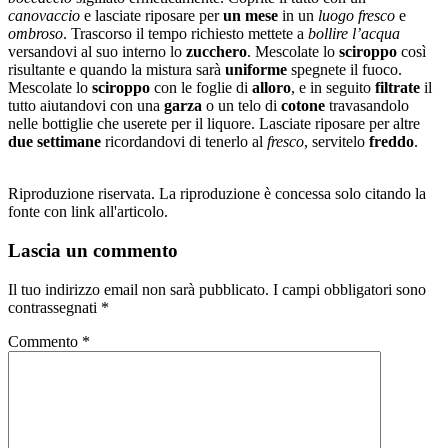
canovaccio
e lasciate riposare per
un mese
in un
luogo fresco
e
ombroso
. Trascorso il tempo richiesto mettete a
bollire l’acqua
versandovi al suo interno lo
zucchero
. Mescolate lo
sciroppo
così
risultante e quando la mistura sarà
uniforme
spegnete il fuoco.
Mescolate lo
sciroppo
con le foglie di
alloro
, e in seguito
filtrate
il
tutto aiutandovi con una
garza
o un telo di
cotone
travasandolo
nelle bottiglie che userete per il liquore. Lasciate riposare per altre
due settimane
ricordandovi di tenerlo al
fresco
, servitelo
freddo
.
Riproduzione riservata. La riproduzione è concessa solo citando la
fonte con link all'articolo.
Lascia un commento
Il tuo indirizzo email non sarà pubblicato.
I campi obbligatori sono
contrassegnati
*
Commento
*