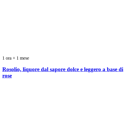
1 ora + 1 mese
Rosolio, liquore dal sapore dolce e leggero a base di
rose