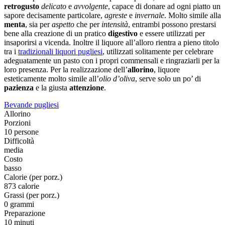
retrogusto
delicato
e
avvolgente
, capace di donare ad ogni piatto un
sapore decisamente particolare,
agreste
e
invernale
. Molto simile alla
menta
, sia per
aspetto
che per
intensità
, entrambi possono prestarsi
bene alla creazione di un pratico
digestivo
e essere utilizzati per
insaporirsi a vicenda. Inoltre il liquore all’alloro rientra a pieno titolo
tra i
tradizionali liquori pugliesi
, utilizzati solitamente per celebrare
adeguatamente un pasto con i propri commensali e ringraziarli per la
loro presenza. Per la realizzazione dell’
allorino
, liquore
esteticamente molto simile all’
olio d’oliva
, serve solo un po’ di
pazienza
e la giusta
attenzione
.
Bevande pugliesi
Allorino
Porzioni
10 persone
Difficoltà
media
Costo
basso
Calorie (per porz.)
873 calorie
Grassi (per porz.)
0 grammi
Preparazione
10 minuti