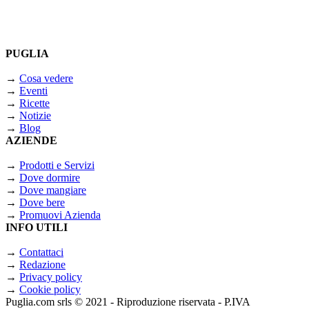
PUGLIA
→
Cosa vedere
→
Eventi
→
Ricette
→
Notizie
→
Blog
AZIENDE
→
Prodotti e Servizi
→
Dove dormire
→
Dove mangiare
→
Dove bere
→
Promuovi Azienda
INFO UTILI
→
Contattaci
→
Redazione
→
Privacy policy
→
Cookie policy
Puglia.com srls © 2021 - Riproduzione riservata - P.IVA