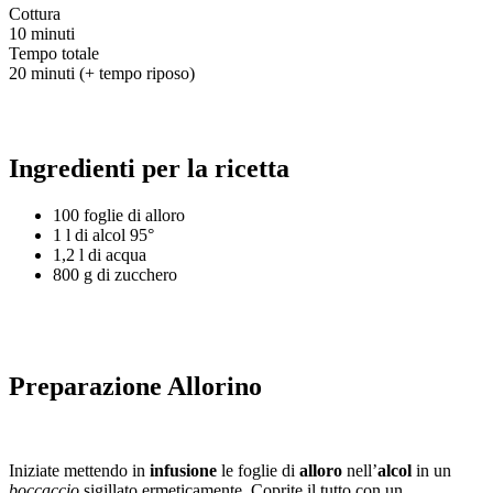
Cottura
10 minuti
Tempo totale
20 minuti (+ tempo riposo)
Ingredienti per la ricetta
100 foglie di alloro
1 l di alcol 95°
1,2 l di acqua
800 g di zucchero
Preparazione Allorino
Iniziate mettendo in
infusione
le foglie di
alloro
nell’
alcol
in un
boccaccio
sigillato ermeticamente. Coprite il tutto con un