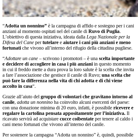
“
Adotta un nonnino”
è la campagna di affido e sostegno per i cani
anziani al momento ospitati nel del canile di
Ruvo di Puglia
.
L’obiettivo di questa iniziativa, ideata dalla
Lega Nazionale per la
Difesa del Cane
per
tutelare
e
aiutare i cani più anziani e meno
fortunati
che vivono all’interno del rifugio della cittadina pugliese.
“
Adottare un cane
– scrivono i promotori – è una
scelta importante
e decidere di accogliere in casa i più anziani
in questo momento
in cui il freddo mette a dura prova la loro salute è la scelta che invita
a fare l’associazione che gestisce il canile di Ruvo;
una scelta che
può fare la differenza nella vita di chi adotta e di chi viene
accolto in casa
“.
Grazie all’aiuto del
gruppo di volontari che gravitano intorno al
canile
,
adotta un nonnino
ha coinvolto alcuni esercenti del paese:
con una donazione minima di 20 euro, infatti, è possibile
ricevere e
regalare la cartolina pensata appositamente per l’iniziativa.
Il
ricavato servirà ad acquistare
cucce coibentate
per tenere al caldo i
cani meno fortunati che vivono all’interno del canile.
Per sostenere la campagna “Adotta un nonnino” è, quindi, possibile